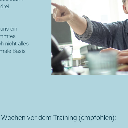
drei
uns ein
timmtes
h nicht alles
imale Basis
 Wochen vor dem Training (empfohlen):