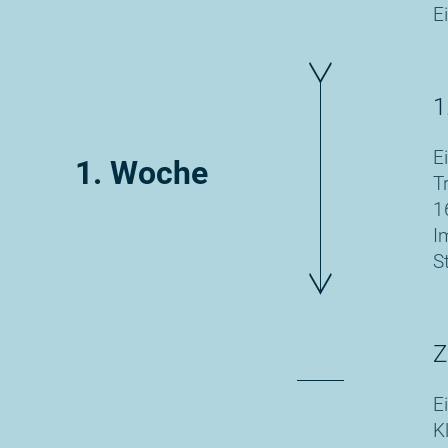
E
1
E
1. Woche
T
1
I
S
Z
E
K