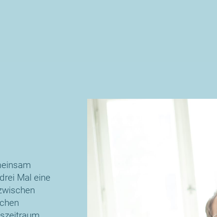
emeinsam
drei Mal eine
 zwischen
ochen
gszeitraum