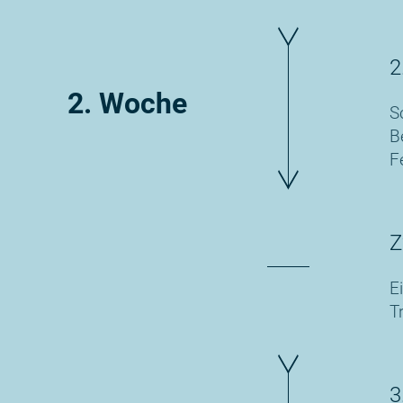
2
2. Woche
S
B
F
Z
E
T
3