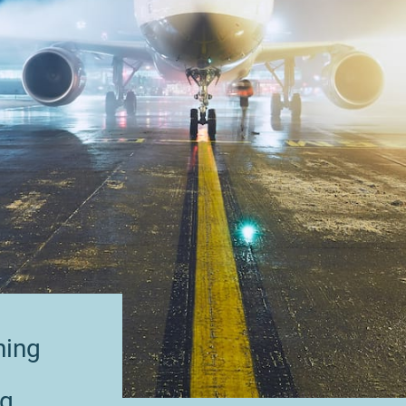
ning
ng