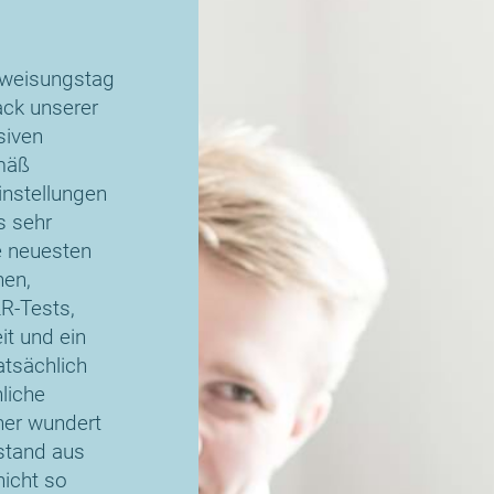
inweisungstag
ack unserer
siven
emäß
instellungen
s sehr
e neuesten
hen,
LR-Tests,
it und ein
atsächlich
liche
ner wundert
sstand aus
nicht so