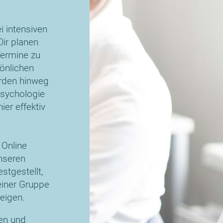
i intensiven
ir planen
Termine zu
sönlichen
ürden hinweg
Psychologie
er effektiv
 Online
nseren
tgestellt,
leiner Gruppe
teigen.
gen und